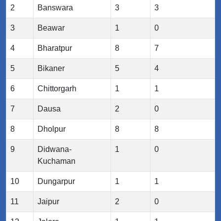
2
Banswara
3
3
3
Beawar
1
0
4
Bharatpur
8
7
5
Bikaner
5
4
6
Chittorgarh
1
1
7
Dausa
2
0
8
Dholpur
8
8
9
Didwana-
1
0
Kuchaman
10
Dungarpur
1
1
11
Jaipur
2
0