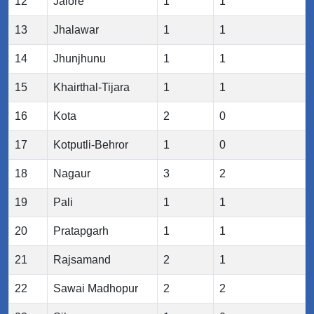
12
Jalore
1
1
13
Jhalawar
1
1
14
Jhunjhunu
1
1
15
Khairthal-Tijara
1
1
16
Kota
2
0
17
Kotputli-Behror
1
0
18
Nagaur
3
2
19
Pali
1
1
20
Pratapgarh
1
1
21
Rajsamand
2
1
22
Sawai Madhopur
2
2