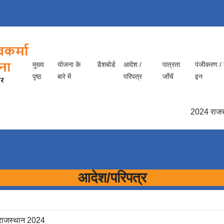
मुख्य
योजना के
डैशबोर्ड
आदेश /
पात्रता
पंजीकरण /
पृष्ठ
बारे में
परिपत्र
जाँचें
इन
2024 राजस्थान 
आदेश/परिपत्र
ना राजस्थान 2024