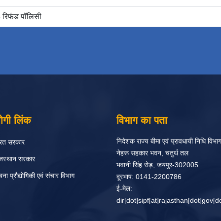
ा - रिफंड पॉलिसी
ोगी लिंक
विभाग का पता
निदेशक राज्य बीमा एवं प्रावधायी निधि विभा
रत सरकार
नेहरू सहकार भवन, चतुर्थ तल
जस्थान सरकार
भवानी सिंह रोड़, जयपुर-302005
चना प्रौद्योगिकी एवं संचार विभाग
दूरभाष: 0141-2200786
ई-मेल:
dir[dot]sipf[at]rajasthan[dot]gov[do