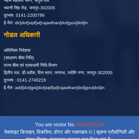
नेहरू सहकार भवन, चतुर्थ तल
भवानी सिंह रोड़, जयपुर-302005
दूरभाष: 0141-2200786
ई-मेल: dir[dot]sipf[at]rajasthan[dot]gov[dot]in
नोडल अधिकारी
अतिरिक्त निदेशक
(साधारण बीमा निधि)
राज्य बीमा एवं प्रावधायी निधि विभाग
द्वितीय तल, डी-ब्लॉक, वित्त भवन, जनपथ, ज्योति नगर, जयपुर-302005
दूरभाष : 0141-2740219
ई-मेल: add[dot]gis[dot]sipf[at]rajasthan[dot]gov[dot]in
You are visitor No.
0019701120
वेबसाइट डिजाइन, विकसित, होस्ट और रखरखाव © | सूचना प्रौद्योगिकी और